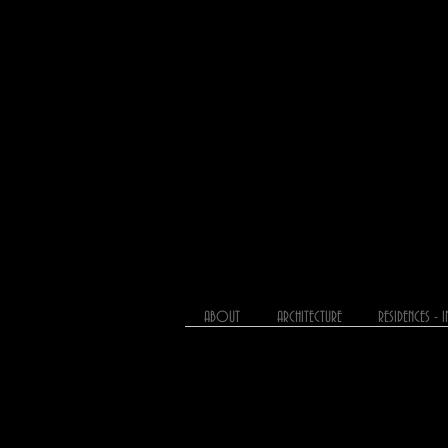
Εικόνες που γραφούν την
ατμόσφαιρα και την
προσωπικότητα του
χώρου με σκοπό να
προσελκύσουν τον
πελάτη
ABOUT
ARCHITECTURE
RESIDENCES - 