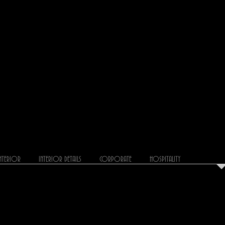
INTERIOR
INTERIOR DETAILS
CORPORATE
HOSPITALITY
BAR - RES