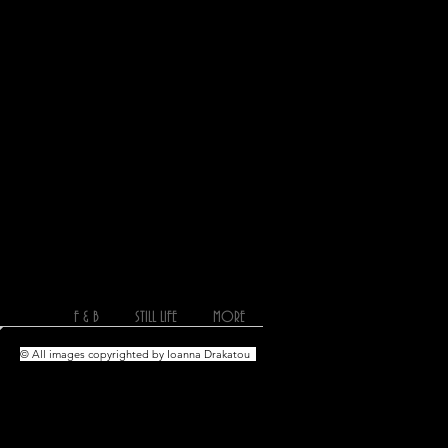
TAURANTS
F & B
STILL LIFE
MORE
© All images copyrighted by Ioanna Drakatou