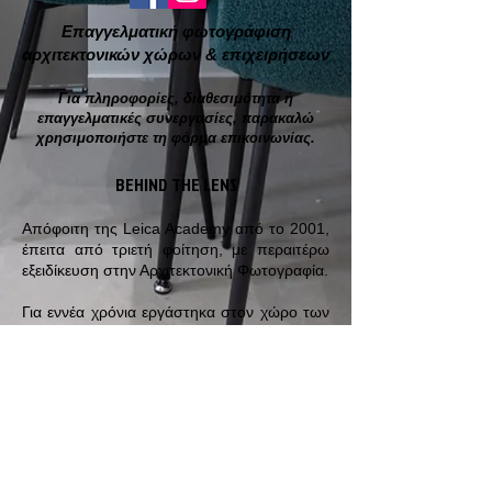
Επαγγελματική φωτογράφιση
αρχιτεκτονικών χώρων & επιχειρήσεων
Για πληροφορίες, διαθεσιμότητα ή
επαγγελματικές συνεργασίες, παρακαλώ
χρησιμοποιήστε τη φόρμα επικοινωνίας.
BEHIND THE LENS
Απόφοιτη της Leica Academy από το 2001,
έπειτα από τριετή φοίτηση, με περαιτέρω
εξειδίκευση στην Αρχιτεκτονική Φωτογραφία.
Για εννέα χρόνια εργάστηκα στον χώρο των
τηλεοπτικών διαφημιστικών παραγωγών,
στον τομέα της παραγωγής και οργάνωσης.
Από το 2010 δραστηριοποιούμαι
αποκλειστικά στη φωτογράφιση ακινήτων
και εσωτερικών χώρων, με έμφαση σε
χώρους φιλοξενίας, επαγγελματικούς
χώρους και χώρους εστίασης.